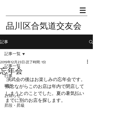
品川区合気道交友会
記事
記事一覧
2019年12月23日
読了時間: 1分
記事一覧
忘年会
行事
 演武会の後はお楽しみの忘年会です。
稽古
残念ながらこのお店は年内で閉店して
しまうとのことでした。夏の暑気払い
お知らせ
までに別のお店を探します。
昇段・昇級