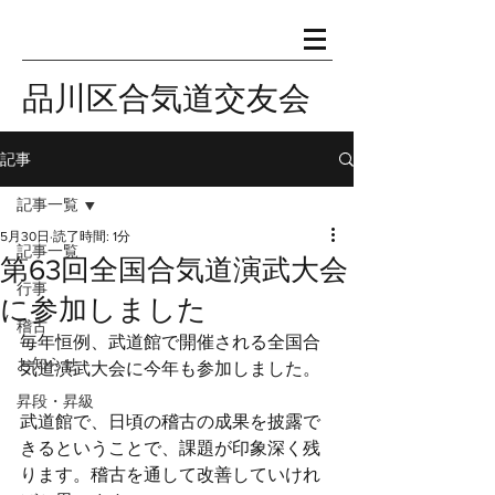
品川区合気道交友会
記事
記事一覧
5月30日
読了時間: 1分
記事一覧
第63回全国合気道演武大会
行事
に参加しました
稽古
毎年恒例、武道館で開催される全国合
お知らせ
気道演武大会に今年も参加しました。
昇段・昇級
武道館で、日頃の稽古の成果を披露で
きるということで、課題が印象深く残
ります。稽古を通して改善していけれ